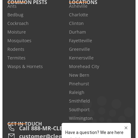
COMMON PESTS
LOCATIONS
Ants
Asheville
Bedbug
Charlotte
Cockroach
Clinton
Moisture
Durham
Mosquitoes
Fayetteville
Rodents
Greenville
Termites
Kernersville
Wasps & Hornets
Morehead City
New Bern
Pinehurst
Raleigh
Smithfield
Southport
Wilmington
GET IN TOUCH
Call 888-MR-CLEGG
customer@cleggs.com