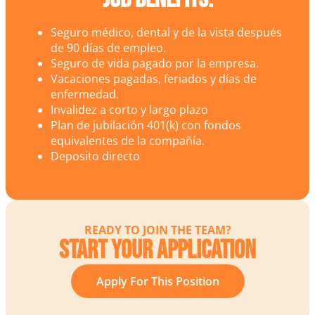
Seguro médico, dental y de la vista después
de 90 días de empleo.
Seguro de vida pagado por la empresa.
Vacaciones pagadas, feriados y días de
enfermedad.
Invalidez a corto y largo plazo
Plan de jubilación 401(k) con fondos
equivalentes de la compañía.
Deposito directo
READY TO JOIN THE TEAM?
Start Your Application
Apply For This Position